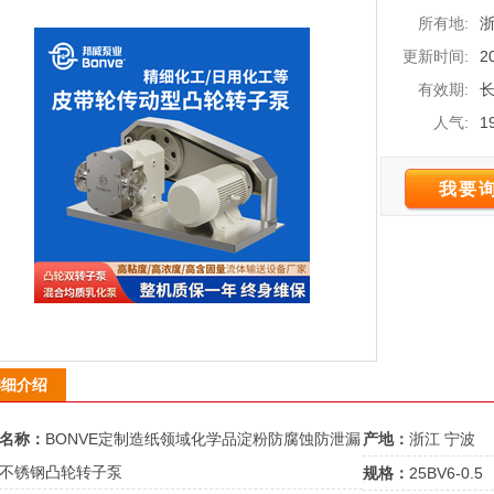
所有地:
浙
更新时间:
2
有效期:
人气:
1
我要
详细介绍
名称：
BONVE定制造纸领域化学品淀粉防腐蚀防泄漏
产地：
浙江 宁波
不锈钢凸轮转子泵
规格：
25BV6-0.5