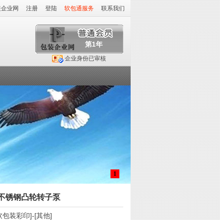
装企业网
注册
登陆
软包通服务
联系我们
第1年
企业身份已审核
1
漏不锈钢凸轮转子泵
软包装彩印
]-[
其他
]