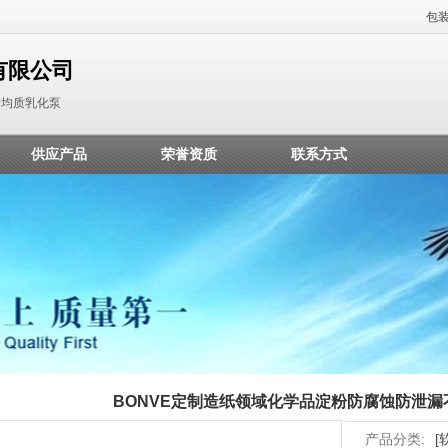
包
有限公司
合均质乳化泵
供应产品
荣誉资质
联系方式
BONVE定制造纸领域化学品淀粉防腐蚀防泄
产品分类:
[